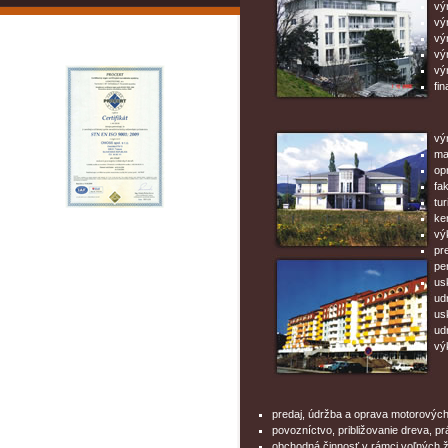
vý
vý
vý
vý
vý
fi
vý
ma
op
fak
tur
ke
vý
pr
pe
us
ud
us
ud
vý
predaj, údržba a oprava motorových
povozníctvo, približovanie dreva, 
obchodná činnosť v rámci voľných ž